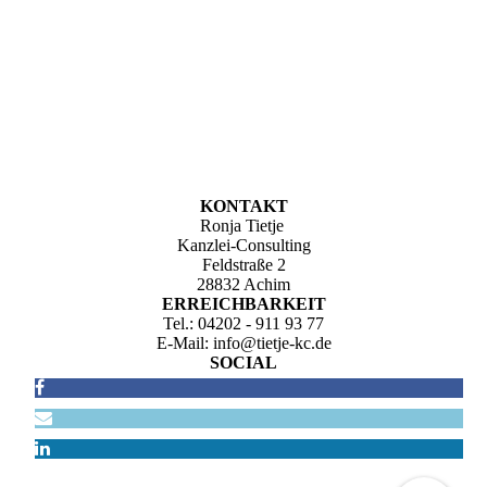
» Nur wer sein Ziel kennt,
findet den Weg «
LAOZI
KONTAKT
Ronja Tietje
Kanzlei-Consulting
Feldstraße 2
28832 Achim
ERREICHBARKEIT
Tel.: 04202 - 911 93 77
E-Mail: info@tietje-kc.de
SOCIAL